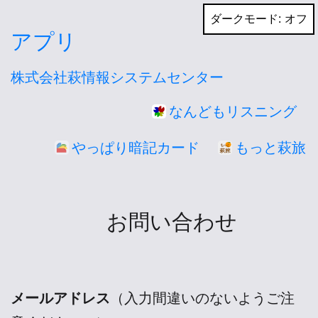
コ
ダークモード:
ン
アプリ
テ
株式会社萩情報システムセンター
ン
ツ
なんどもリスニング
へ
やっぱり暗記カード
もっと萩旅
ス
キ
ッ
お問い合わせ
プ
メールアドレス
（入力間違いのないようご注